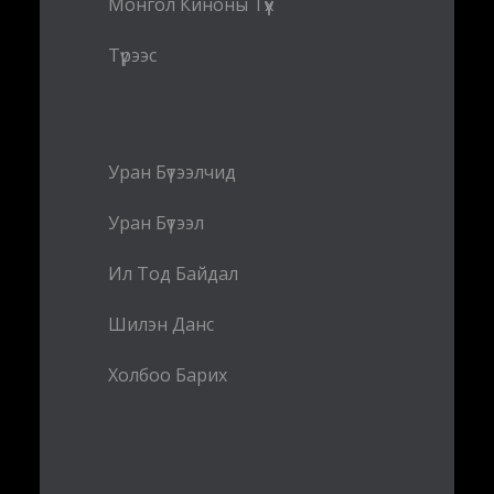
Монгол Киноны Түүх
Түрээс
Уран Бүтээлчид
Уран Бүтээл
Ил Тод Байдал
Шилэн Данс
Холбоо Барих