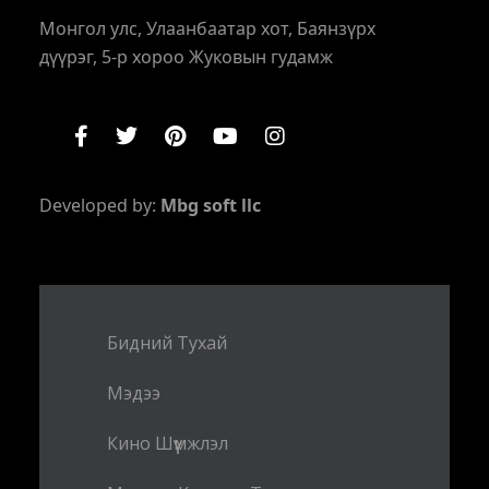
Монгол улс, Улаанбаатар хот, Баянзүрх
дүүрэг, 5-р хороо Жуковын гудамж
Developed by:
Mbg soft llc
Бидний Тухай
Мэдээ
Кино Шүүмжлэл