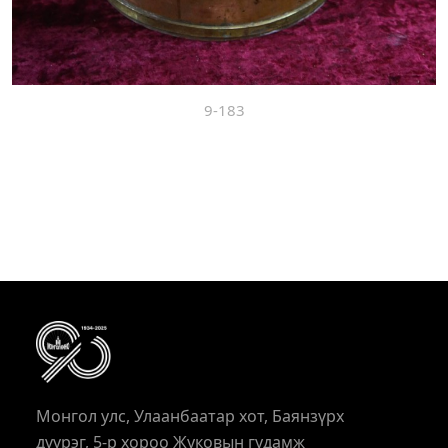
9-183
Монгол улс, Улаанбаатар хот, Баянзүрх
дүүрэг, 5-р хороо Жуковын гудамж