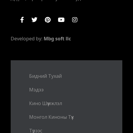
Developed by:
Mbg soft llc
Бидний Тухай
Мэдээ
Кино Шүүмжлэл
Монгол Киноны Түүх
Түрээс