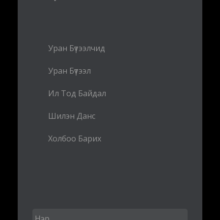
Уран Бүтээлчид
Уран Бүтээл
Ил Тод Байдал
Шилэн Данс
Холбоо Барих