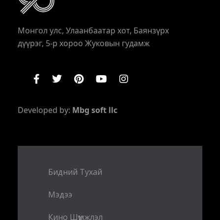
Монгол улс, Улаанбаатар хот, Баянзүрх
дүүрэг, 5-р хороо Жуковын гудамж
Developed by:
Mbg soft llc
Бидний Тухай
Мэдээ
Кино Шүүмжлэл