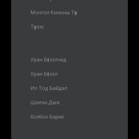
Монгол Киноны Түүх
Түрээс
Уран Бүтээлчид
Уран Бүтээл
Ил Тод Байдал
Шилэн Данс
Холбоо Барих