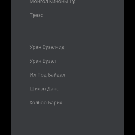
Монгол Киноны Түүх
Түрээс
Уран Бүтээлчид
Уран Бүтээл
Ил Тод Байдал
Шилэн Данс
Холбоо Барих