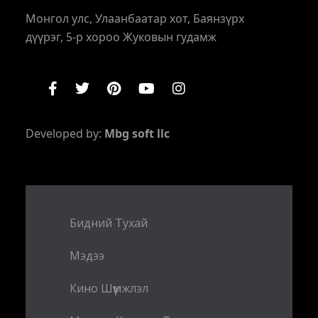
Монгол улс, Улаанбаатар хот, Баянзүрх
дүүрэг, 5-р хороо Жуковын гудамж
Developed by:
Mbg soft llc
Бидний Тухай
Мэдээ
Кино Шүүмжлэл