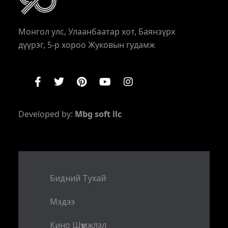
Монгол улс, Улаанбаатар хот, Баянзүрх
дүүрэг, 5-р хороо Жуковын гудамж
Developed by:
Mbg soft llc
Бидний Тухай
Мэдээ
Кино Шүүмжлэл