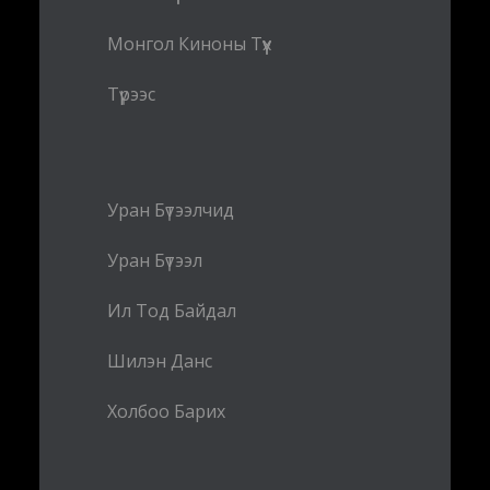
Монгол Киноны Түүх
Түрээс
Уран Бүтээлчид
Уран Бүтээл
Ил Тод Байдал
Шилэн Данс
Холбоо Барих