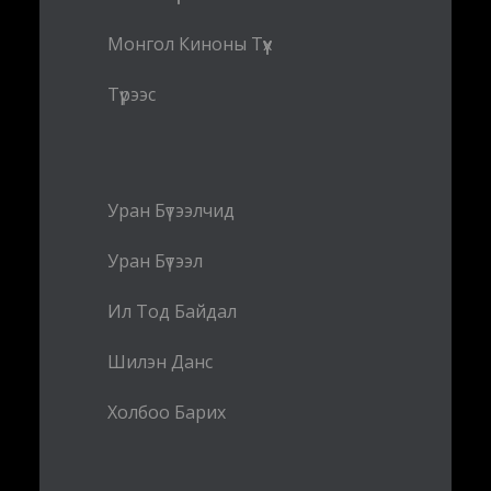
Монгол Киноны Түүх
Түрээс
Уран Бүтээлчид
Уран Бүтээл
Ил Тод Байдал
Шилэн Данс
Холбоо Барих