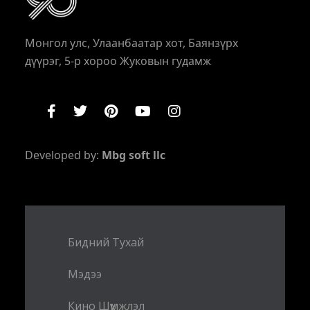
Монгол улс, Улаанбаатар хот, Баянзүрх
дүүрэг, 5-р хороо Жуковын гудамж
Developed by:
Mbg soft llc
Бидний Тухай
Мэдээ
Кино Шүүмжлэл