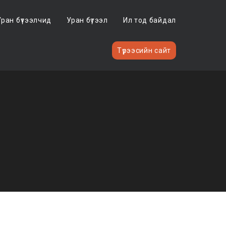
Уран бүтээлчид
Уран бүтээл
Ил тод байдал
Түрээсийн сайт