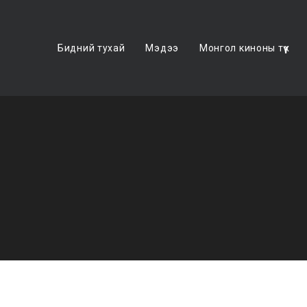
Бидний тухай
Мэдээ
Монгол киноны түүх