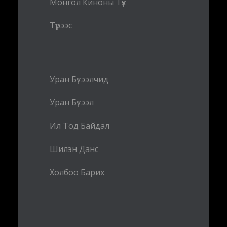
Монгол Киноны Түүх
Түрээс
Уран Бүтээлчид
Уран Бүтээл
Ил Тод Байдал
Шилэн Данс
Холбоо Барих