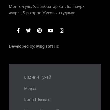
Монгол улс, Улаанбаатар хот, Баянзүрх
дүүрэг, 5-р хороо Жуковын гудамж
Developed by:
Mbg soft llc
Бидний Тухай
Мэдээ
Кино Шүүмжлэл