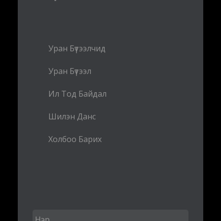
Уран Бүтээлчид
Уран Бүтээл
Ил Тод Байдал
Шилэн Данс
Холбоо Барих