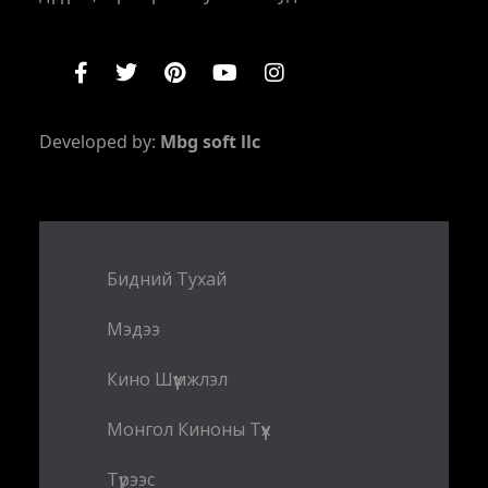
Developed by:
Mbg soft llc
Бидний Тухай
Мэдээ
Кино Шүүмжлэл
Монгол Киноны Түүх
Түрээс