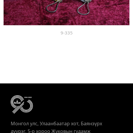
9-335
Монгол улс, Улаанбаатар хот, Баянзүрх
дүүрэг, 5-р хороо Жуковын гудамж