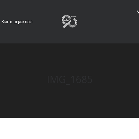
Кино шүүмжлэл
IMG_1685