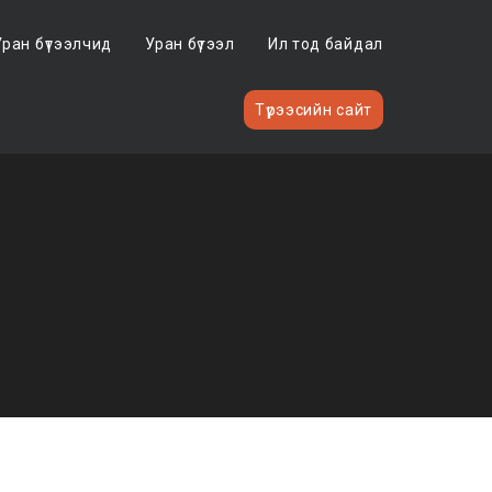
Уран бүтээлчид
Уран бүтээл
Ил тод байдал
Түрээсийн сайт