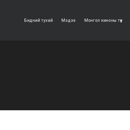
Бидний тухай
Мэдээ
Монгол киноны түүх