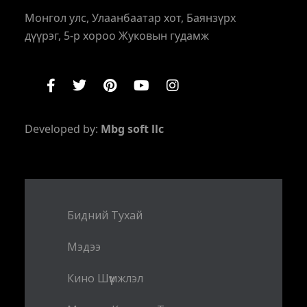
Монгол улс, Улаанбаатар хот, Баянзүрх
дүүрэг, 5-р хороо Жуковын гудамж
Developed by:
Mbg soft llc
Бидний Тухай
Мэдээ
Кино Шүүмжлэл