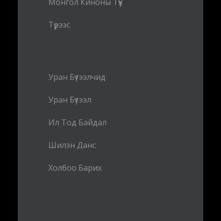
Монгол Киноны Түүх
Түрээс
Уран Бүтээлчид
Уран Бүтээл
Ил Тод Байдал
Шилэн Данс
Холбоо Барих