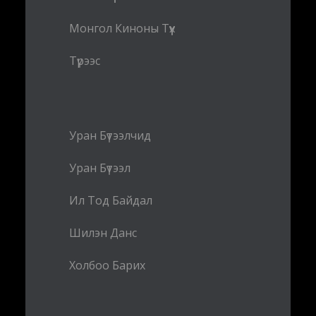
Монгол Киноны Түүх
Түрээс
Уран Бүтээлчид
Уран Бүтээл
Ил Тод Байдал
Шилэн Данс
Холбоо Барих