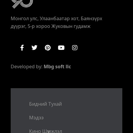
Монгол улс, Улаанбаатар хот, Баянзүрх
дүүрэг, 5-р хороо Жуковын гудамж
Developed by:
Mbg soft llc
Бидний Тухай
Мэдээ
Кино Шүүмжлэл