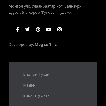
Монгол улс, Улаанбаатар хот, Баянзүрх
дүүрэг, 5-р хороо Жуковын гудамж
Developed by:
Mbg soft llc
Бидний Тухай
Мэдээ
Кино Шүүмжлэл