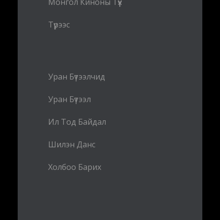
Монгол Киноны Түүх
Түрээс
Уран Бүтээлчид
Уран Бүтээл
Ил Тод Байдал
Шилэн Данс
Холбоо Барих