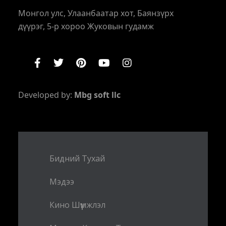
Монгол улс, Улаанбаатар хот, Баянзүрх
дүүрэг, 5-р хороо Жуковын гудамж
Developed by:
Mbg soft llc
Бидний Тухай
Мэдээ
Кино Шүүмжлэл