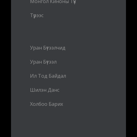
Монгол Киноны Түүх
Түрээс
Уран Бүтээлчид
Уран Бүтээл
Ил Тод Байдал
Шилэн Данс
Холбоо Барих