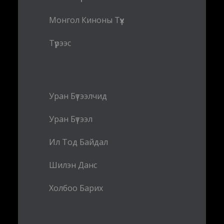
Монгол Киноны Түүх
Түрээс
Уран Бүтээлчид
Уран Бүтээл
Ил Тод Байдал
Шилэн Данс
Холбоо Барих