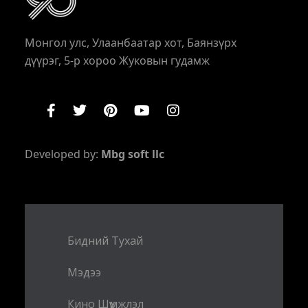
Монгол улс, Улаанбаатар хот, Баянзүрх
дүүрэг, 5-р хороо Жуковын гудамж
Developed by:
Mbg soft llc
Бидний Тухай
Мэдээ
Кино Шүүмжлэл