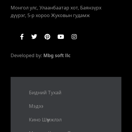
Монгол улс, Улаанбаатар хот, Баянзүрх
дүүрэг, 5-р хороо Жуковын гудамж
Developed by:
Mbg soft llc
Бидний Тухай
Мэдээ
Кино Шүүмжлэл