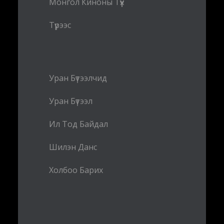
Монгол Киноны Түүх
Түрээс
Уран Бүтээлчид
Уран Бүтээл
Ил Тод Байдал
Шилэн Данс
Холбоо Барих