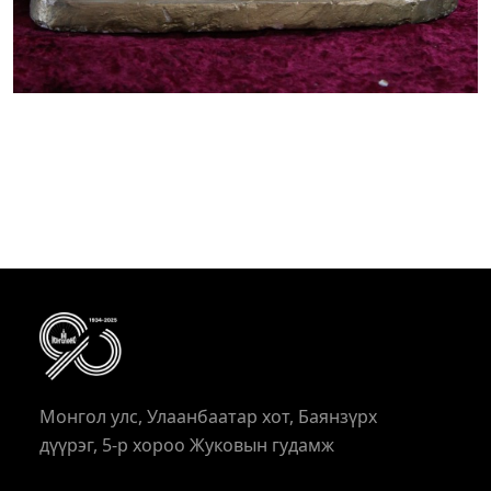
Монгол улс, Улаанбаатар хот, Баянзүрх
дүүрэг, 5-р хороо Жуковын гудамж