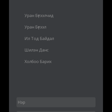
Уран Бүтээлчид
Уран Бүтээл
Ил Тод Байдал
Шилэн Данс
Холбоо Барих