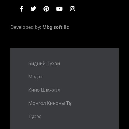
Developed by:
Mbg soft llc
Бидний Тухай
Мэдээ
Кино Шүүмжлэл
Монгол Киноны Түүх
Түрээс