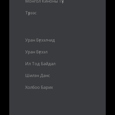
Монгол Киноны Түүх
Түрээс
Уран Бүтээлчид
Уран Бүтээл
Ил Тод Байдал
Шилэн Данс
Холбоо Барих