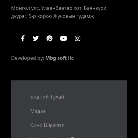
Монгол улс, Улаанбаатар хот, Баянзүрх
дүүрэг, 5-р хороо Жуковын гудамж
Developed by:
Mbg soft llc
Бидний Тухай
Мэдээ
Кино Шүүмжлэл