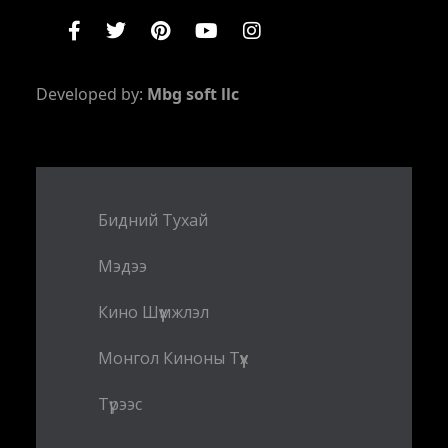
Developed by:
Mbg soft llc
Бидний Тухай
Мэдээ
Кино Шүүмжлэл
Монгол Киноны Түүх
Түрээс