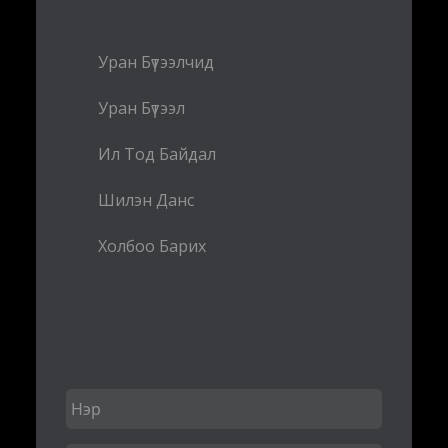
Уран Бүтээлчид
Уран Бүтээл
Ил Тод Байдал
Шилэн Данс
Холбоо Барих