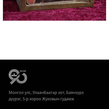
Монгол улс, Улаанбаатар хот, Баянзүрх
дүүрэг, 5-р хороо Жуковын гудамж