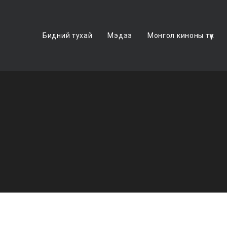
Бидний тухай
Мэдээ
Монгол киноны түүх