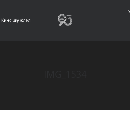
Кино шүүмжлэл
IMG_1534