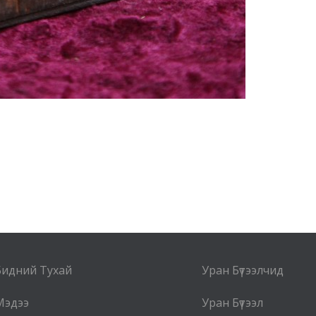
Бидний Тухай
Уран Бүтээлчид
Мэдээ
Уран Бүтээл