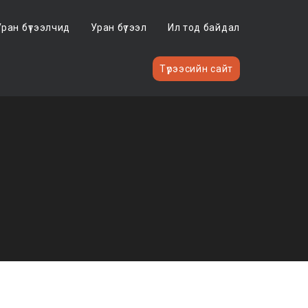
Уран бүтээлчид
Уран бүтээл
Ил тод байдал
Түрээсийн сайт