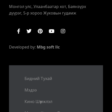
Монгол улс, Улаанбаатар хот, Баянзүрх
дүүрэг, 5-р хороо Жуковын гудамж
Developed by:
Mbg soft llc
Бидний Тухай
Мэдээ
Кино Шүүмжлэл