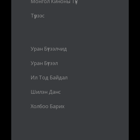
Монгол Киноны Түүх
Түрээс
Уран Бүтээлчид
Уран Бүтээл
Ил Тод Байдал
Шилэн Данс
Холбоо Барих