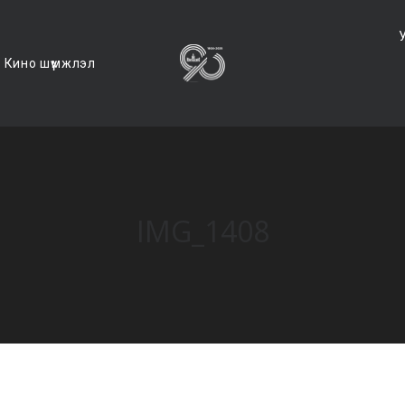
Кино шүүмжлэл
IMG_1408