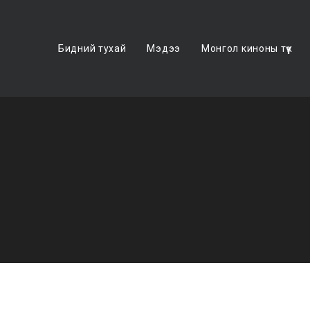
Бидний тухай
Мэдээ
Монгол киноны түүх