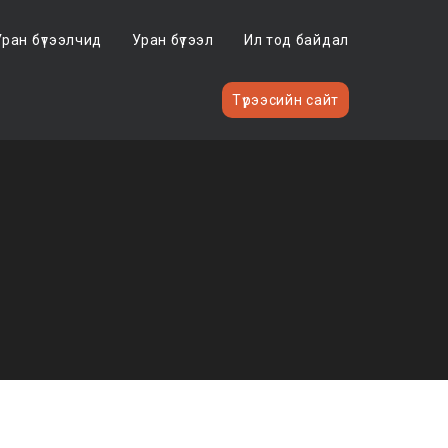
Уран бүтээлчид
Уран бүтээл
Ил тод байдал
Түрээсийн сайт