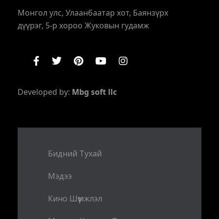
Монгол улс, Улаанбаатар хот, Баянзүрх
дүүрэг, 5-р хороо Жуковын гудамж
Developed by:
Mbg soft llc
Бидний Тухай
Мэдээ
Кино Шүүмжлэл