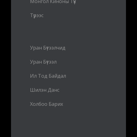
Монгол Киноны Түүх
Түрээс
Уран Бүтээлчид
Уран Бүтээл
Ил Тод Байдал
Шилэн Данс
Холбоо Барих