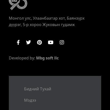
Монгол улс, Улаанбаатар хот, Баянзүрх
дүүрэг, 5-р хороо Жуковын гудамж
Developed by:
Mbg soft llc
Бидний Тухай
Мэдээ