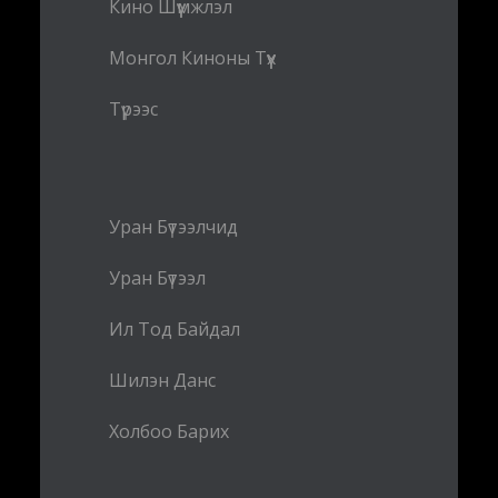
Кино Шүүмжлэл
Монгол Киноны Түүх
Түрээс
Уран Бүтээлчид
Уран Бүтээл
Ил Тод Байдал
Шилэн Данс
Холбоо Барих