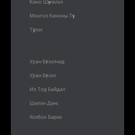
Кино Шүүмжлэл
Монгол Киноны Түүх
Түрээс
Уран Бүтээлчид
Уран Бүтээл
Ил Тод Байдал
Шилэн Данс
Холбоо Барих