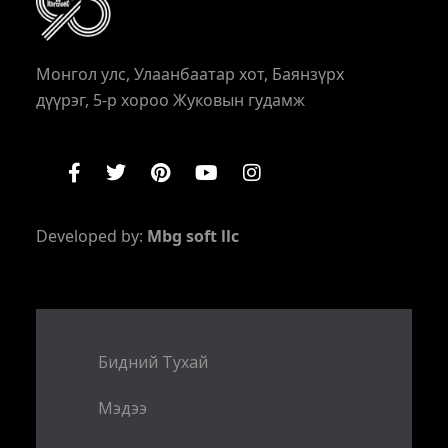
Монгол улс, Улаанбаатар хот, Баянзүрх
дүүрэг, 5-р хороо Жуковын гудамж
Developed by:
Mbg soft llc
Бидний Тухай
Мэдээ