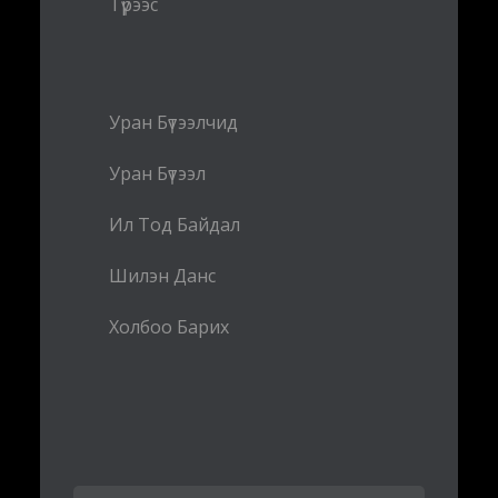
Түрээс
Уран Бүтээлчид
Уран Бүтээл
Ил Тод Байдал
Шилэн Данс
Холбоо Барих