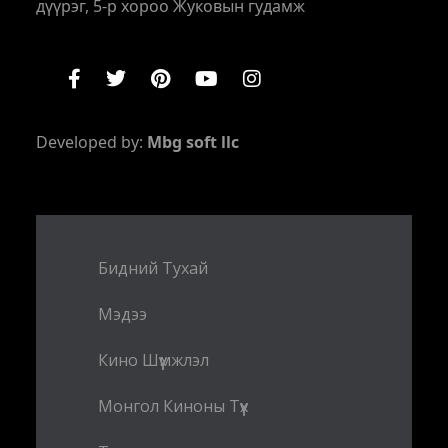
дүүрэг, 5-р хороо Жуковын гудамж
Developed by:
Mbg soft llc
Бидний Тухай
Мэдээ
Кино Шүүмжлэл
Монгол Киноны Түүх