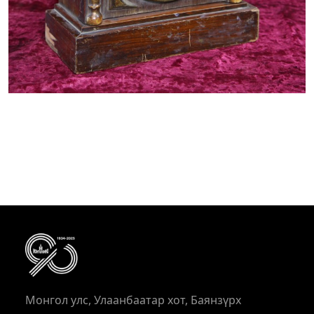
Монгол улс, Улаанбаатар хот, Баянзүрх