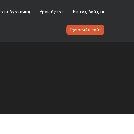
Уран бүтээлчид
Уран бүтээл
Ил тод байдал
Түрээсийн сайт