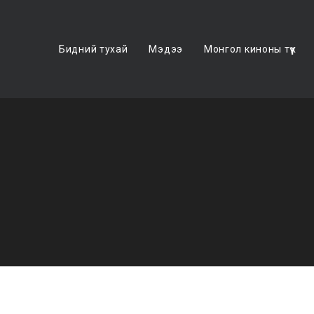
Бидний тухай
Мэдээ
Монгол киноны түүх