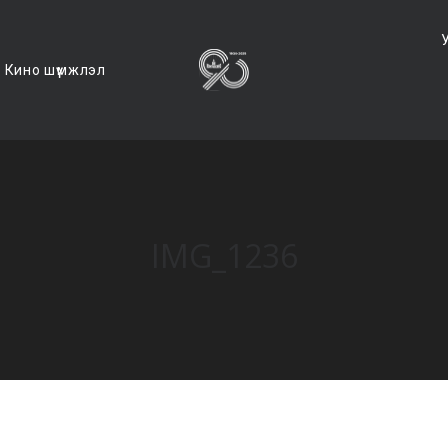
Кино шүүмжлэл
IMG_1236