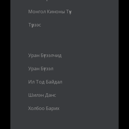
Монгол Киноны Түүх
Түрээс
Уран Бүтээлчид
Уран Бүтээл
Ил Тод Байдал
Шилэн Данс
Холбоо Барих