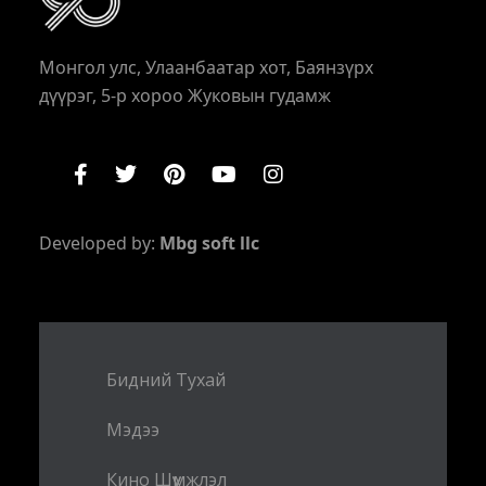
Монгол улс, Улаанбаатар хот, Баянзүрх
дүүрэг, 5-р хороо Жуковын гудамж
Developed by:
Mbg soft llc
Бидний Тухай
Мэдээ
Кино Шүүмжлэл