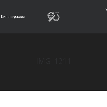
Кино шүүмжлэл
IMG_1211