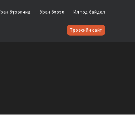
Уран бүтээлчид
Уран бүтээл
Ил тод байдал
Түрээсийн сайт