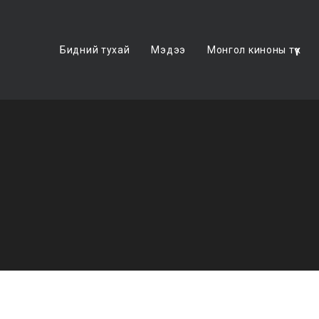
Бидний тухай
Мэдээ
Монгол киноны түүх