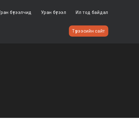
Уран бүтээлчид
Уран бүтээл
Ил тод байдал
Түрээсийн сайт