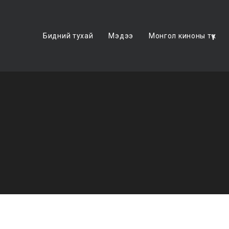
Бидний тухай
Мэдээ
Монгол киноны түүх