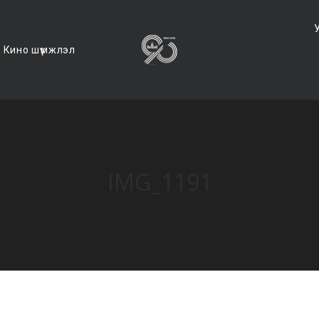
Кино шүүмжлэл
IMG_1191