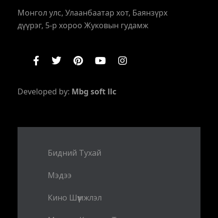
Монгол улс, Улаанбаатар хот, Баянзүрх
дүүрэг, 5-р хороо Жуковын гудамж
Developed by:
Mbg soft llc
Бидний Тухай
Мэдээ
Кино Шүүмжлэл