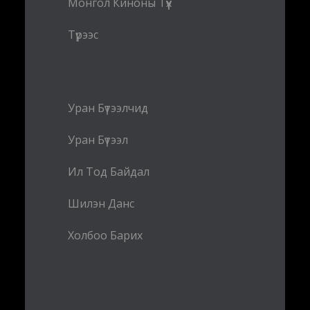
Монгол Киноны Түүх
Түрээс
Уран Бүтээлчид
Уран Бүтээл
Ил Тод Байдал
Шилэн Данс
Холбоо Барих