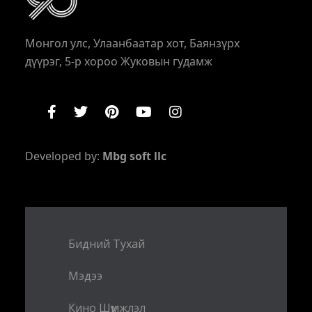
Монгол улс, Улаанбаатар хот, Баянзүрх
дүүрэг, 5-р хороо Жуковын гудамж
Developed by:
Mbg soft llc
Бидний Тухай
Мэдээ
Кино Шүүмжлэл