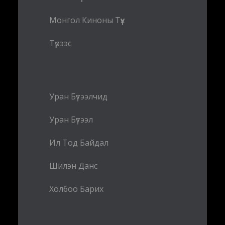
Монгол Киноны Түүх
Түрээс
Уран Бүтээлчид
Уран Бүтээл
Ил Тод Байдал
Шилэн Данс
Холбоо Барих