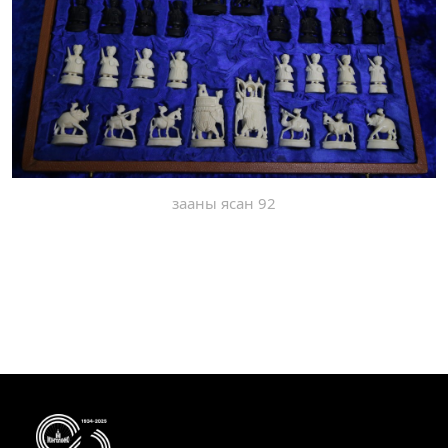
зааны ясан 92