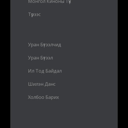
Монгол Киноны Түүх
Түрээс
Уран Бүтээлчид
Уран Бүтээл
Ил Тод Байдал
Шилэн Данс
Холбоо Барих