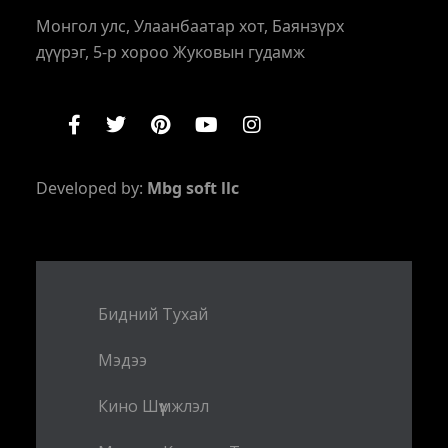
Монгол улс, Улаанбаатар хот, Баянзүрх
дүүрэг, 5-р хороо Жуковын гудамж
Developed by:
Mbg soft llc
Бидний Тухай
Мэдээ
Кино Шүүмжлэл