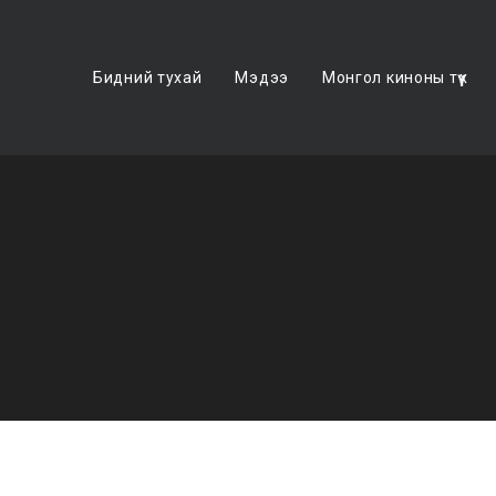
Бидний тухай
Мэдээ
Монгол киноны түүх