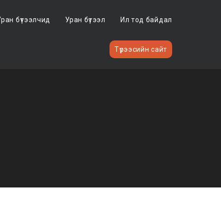
Уран бүтээлчид
Уран бүтээл
Ил тод байдал
Түрээсийн сайт