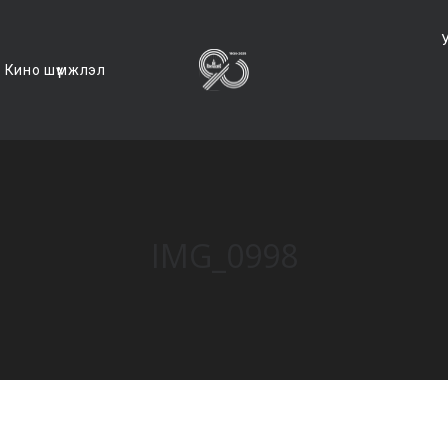
Кино шүүмжлэл
IMG_0998