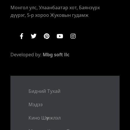
Монгол улс, Улаанбаатар хот, Баянзүрх
дүүрэг, 5-р хороо Жуковын гудамж
Developed by:
Mbg soft llc
Бидний Тухай
Мэдээ
Кино Шүүмжлэл