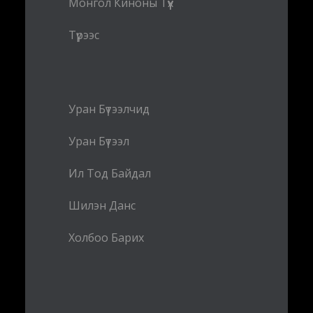
Монгол Киноны Түүх
Түрээс
Уран Бүтээлчид
Уран Бүтээл
Ил Тод Байдал
Шилэн Данс
Холбоо Барих