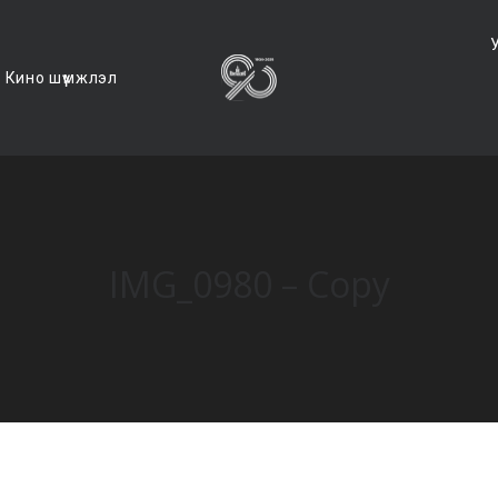
Кино шүүмжлэл
IMG_0980 – Copy