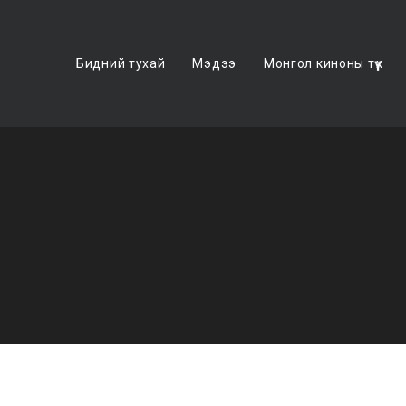
Бидний тухай
Мэдээ
Монгол киноны түүх