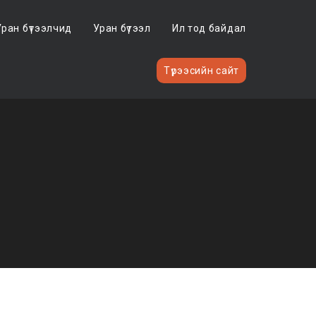
Уран бүтээлчид
Уран бүтээл
Ил тод байдал
Түрээсийн сайт