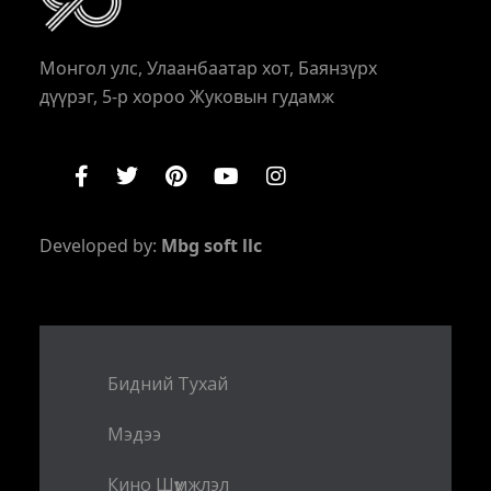
Монгол улс, Улаанбаатар хот, Баянзүрх
дүүрэг, 5-р хороо Жуковын гудамж
Developed by:
Mbg soft llc
Бидний Тухай
Мэдээ
Кино Шүүмжлэл