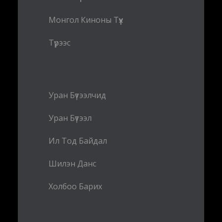
Монгол Киноны Түүх
Түрээс
Уран Бүтээлчид
Уран Бүтээл
Ил Тод Байдал
Шилэн Данс
Холбоо Барих