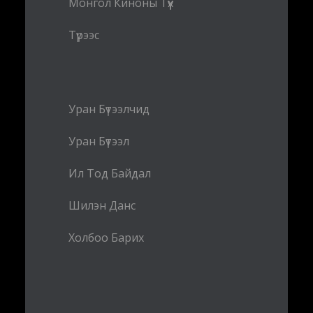
Монгол Киноны Түүх
Түрээс
Уран Бүтээлчид
Уран Бүтээл
Ил Тод Байдал
Шилэн Данс
Холбоо Барих