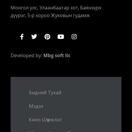
Монгол улс, Улаанбаатар хот, Баянзүрх
дүүрэг, 5-р хороо Жуковын гудамж
Developed by:
Mbg soft llc
Бидний Тухай
Мэдээ
Кино Шүүмжлэл