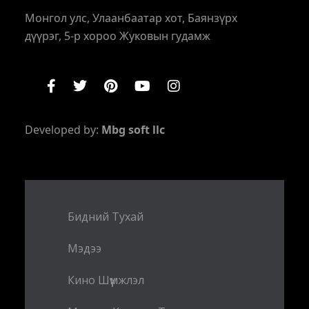
Монгол улс, Улаанбаатар хот, Баянзүрх
дүүрэг, 5-р хороо Жуковын гудамж
Developed by:
Mbg soft llc
Бидний Тухай
Мэдээ
Кино Шүүмжлэл