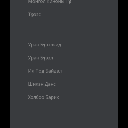
Монгол Киноны Түүх
Түрээс
Уран Бүтээлчид
Уран Бүтээл
Ил Тод Байдал
Шилэн Данс
Холбоо Барих