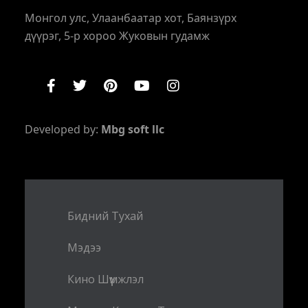
Монгол улс, Улаанбаатар хот, Баянзүрх
дүүрэг, 5-р хороо Жуковын гудамж
Developed by:
Mbg soft llc
Бидний Тухай
Мэдээ
Кино Шүүмжлэл