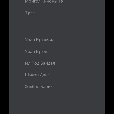
Монгол Киноны Түүх
Түрээс
Уран Бүтээлчид
Уран Бүтээл
Ил Тод Байдал
Шилэн Данс
Холбоо Барих