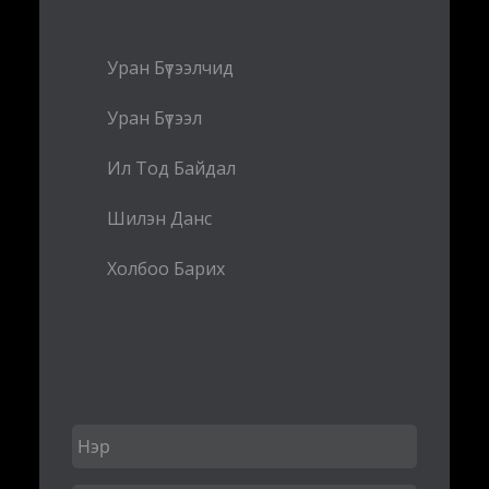
Уран Бүтээлчид
Уран Бүтээл
Ил Тод Байдал
Шилэн Данс
Холбоо Барих