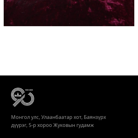
Монгол улс, Улаанбаатар хот, Баянзүрх
дүүрэг, 5-р хороо Жуковын гудамж