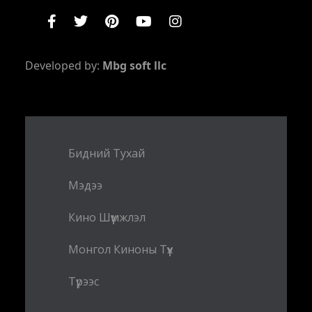
Developed by:
Mbg soft llc
Бидний Тухай
Мэдээ
Кино Шүүмжлэл
Монгол Киноны Түүх
Түрээс