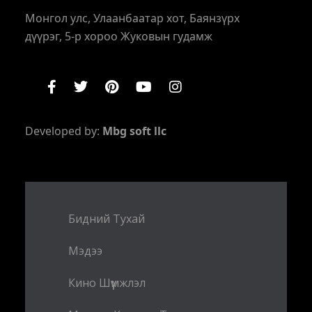
Монгол улс, Улаанбаатар хот, Баянзүрх
дүүрэг, 5-р хороо Жуковын гудамж
Developed by:
Mbg soft llc
Бидний Тухай
Мэдээ
Кино Шүүмжлэл