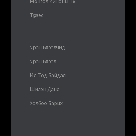
Монгол Киноны Түүх
Түрээс
Уран Бүтээлчид
Уран Бүтээл
Ил Тод Байдал
Шилэн Данс
Холбоо Барих