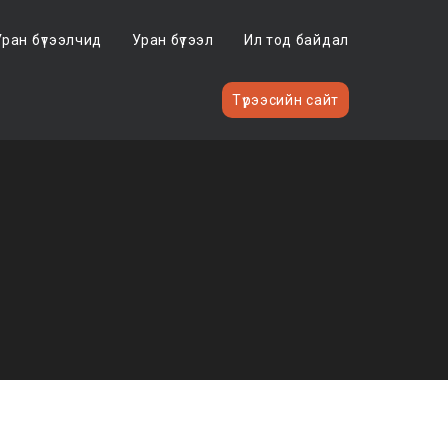
Уран бүтээлчид
Уран бүтээл
Ил тод байдал
Түрээсийн сайт