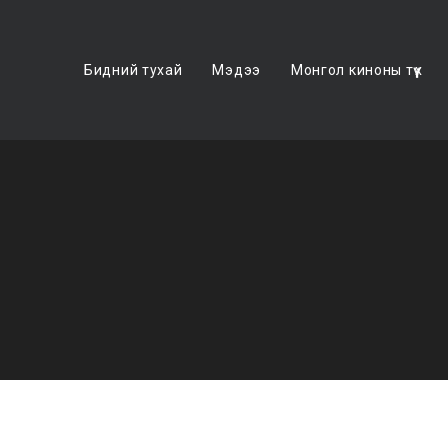
Бидний тухай
Мэдээ
Монгол киноны түүх