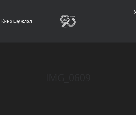
Кино шүүмжлэл
IMG_0609