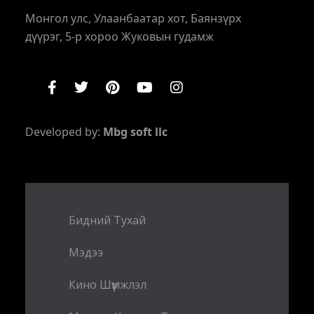
Монгол улс, Улаанбаатар хот, Баянзүрх
дүүрэг, 5-р хороо Жуковын гудамж
Developed by:
Mbg soft llc
Бидний Тухай
Мэдээ
Кино Шүүмжлэл