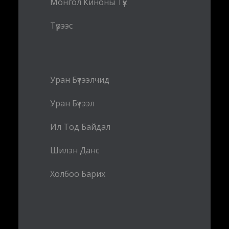
Монгол Киноны Түүх
Түрээс
Уран Бүтээлчид
Уран Бүтээл
Ил Тод Байдал
Шилэн Данс
Холбоо Барих