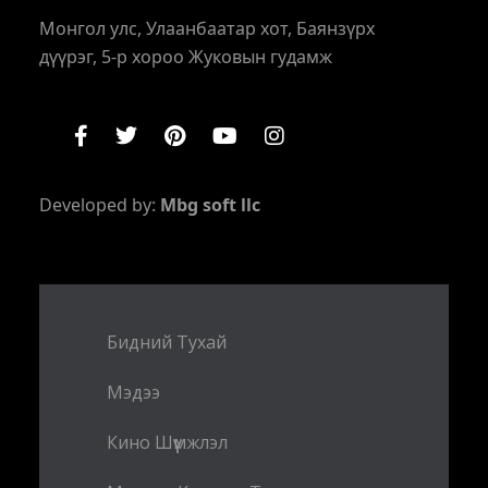
Монгол улс, Улаанбаатар хот, Баянзүрх
дүүрэг, 5-р хороо Жуковын гудамж
Developed by:
Mbg soft llc
Бидний Тухай
Мэдээ
Кино Шүүмжлэл