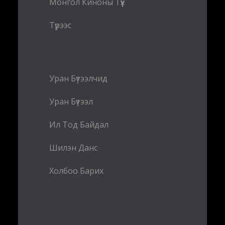
Монгол Киноны Түүх
Түрээс
Уран Бүтээлчид
Уран Бүтээл
Ил Тод Байдал
Шилэн Данс
Холбоо Барих