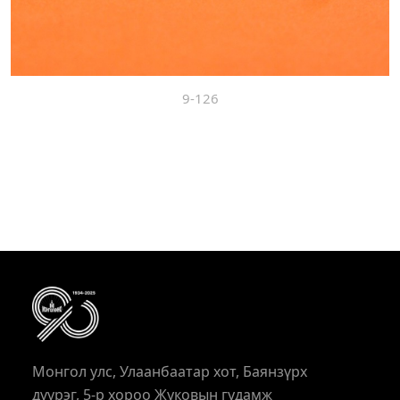
9-126
Монгол улс, Улаанбаатар хот, Баянзүрх
дүүрэг, 5-р хороо Жуковын гудамж