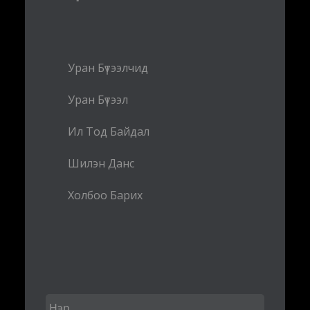
Уран Бүтээлчид
Уран Бүтээл
Ил Тод Байдал
Шилэн Данс
Холбоо Барих