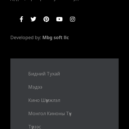
Developed by:
Mbg soft llc
Бидний Тухай
Мэдээ
Кино Шүүмжлэл
Монгол Киноны Түүх
Түрээс