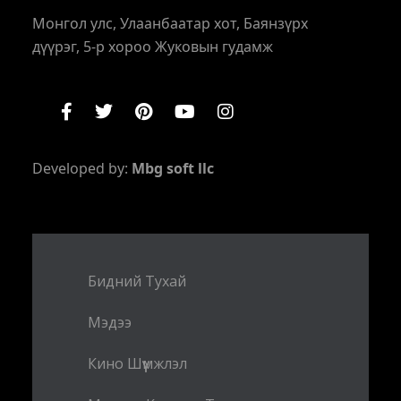
Монгол улс, Улаанбаатар хот, Баянзүрх
дүүрэг, 5-р хороо Жуковын гудамж
Developed by:
Mbg soft llc
Бидний Тухай
Мэдээ
Кино Шүүмжлэл