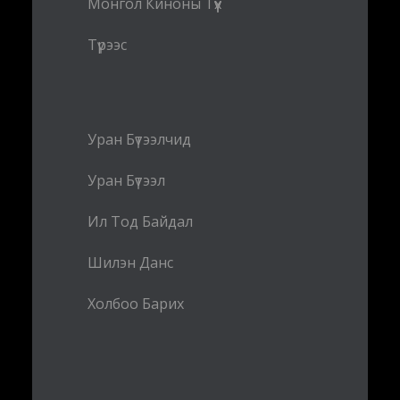
Монгол Киноны Түүх
Түрээс
Уран Бүтээлчид
Уран Бүтээл
Ил Тод Байдал
Шилэн Данс
Холбоо Барих