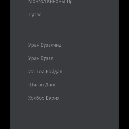
Монгол Киноны Түүх
Түрээс
Уран Бүтээлчид
Уран Бүтээл
Ил Тод Байдал
Шилэн Данс
Холбоо Барих