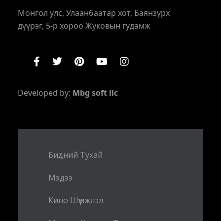
Монгол улс, Улаанбаатар хот, Баянзүрх
дүүрэг, 5-р хороо Жуковын гудамж
Developed by:
Mbg soft llc
Бидний Тухай
Мэдээ
Кино Шүүмжлэл