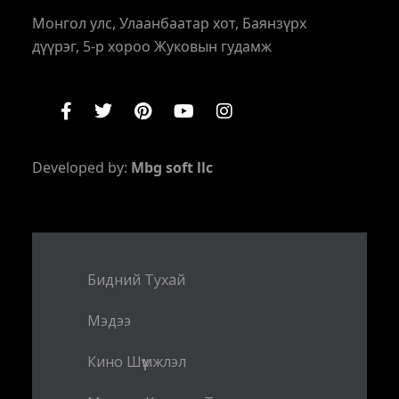
Монгол улс, Улаанбаатар хот, Баянзүрх
дүүрэг, 5-р хороо Жуковын гудамж
Developed by:
Mbg soft llc
Бидний Тухай
Мэдээ
Кино Шүүмжлэл