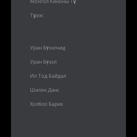
Монгол Киноны Түүх
Түрээс
Уран Бүтээлчид
Уран Бүтээл
Ил Тод Байдал
Шилэн Данс
Холбоо Барих