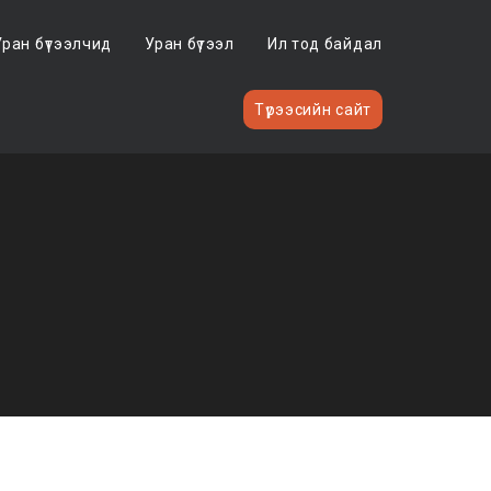
Уран бүтээлчид
Уран бүтээл
Ил тод байдал
Түрээсийн сайт