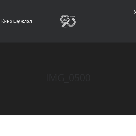
Кино шүүмжлэл
IMG_0500