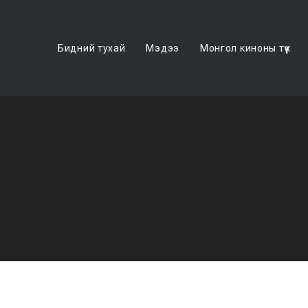
Бидний тухай
Мэдээ
Монгол киноны түүх